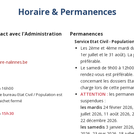
Horaire & Permanences
act avec l'Administration
Permanences
Service Etat Civil - Populatio
Les 2ème et 4ème mardi du 
1er juillet et le 31 août). L
préférable.
re-nalinnes.be
Le samedi de 9h00 à 12h00 (s
rendez-vous est préférab
concernant les dossiers Etat
charge lors de cette perma
à 16h00
ATTENTION :
les permanenc
 bureau Etat Civil / Population est
suspendues :
guichet fermé
les mardis
24 février 2026, 
à
15h30
juillet 2026, 11 août 2026,
22 décembre 2026.
les samedis
3 janvier 2026,
2026, 23 mai 2026, 18 juill