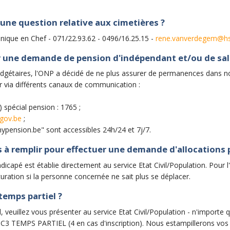
 une question relative aux cimetières ?
ue en Chef - 071/22.93.62 - 0496/16.25.15 -
rene.vanverdegem@hs
r une demande de pension d'indépendant et/ou de sala
udgétaires, l'ONP a décidé de ne plus assurer de permanences dans n
r via différents canaux de communication :
 spécial pension : 1765 ;
fgov.be
;
mypension.be" sont accessibles 24h/24 et 7j/7.
s à remplir pour effectuer une demande d'allocations
capé est établie directement au service Etat Civil/Population. Pour l'
curation si la personne concernée ne sait plus se déplacer.
temps partiel ?
veuillez vous présenter au service Etat Civil/Population - n'importe 
es C3 TEMPS PARTIEL (4 en cas d'inscription). Nous estampillerons vos