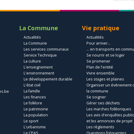
La Commune
Vie pratique
Actualités
Actualités
La Commune
Pour arriver...
Les services communaux
... en transports en comm
Service Technique
Se nourrir et se loger
La culture
Se promener
L'enseignement
Plan de l'entité
L'environnement
Vivre ensemble
Le développement durable
Les stages et plaines
L'état civil
Organiser un évènement 
La famille
la commune
es.be
Les finances
Se soigner
Le folklore
Gérer ses déchets
Le patrimoine
Les marches folkloriques
La population
Les avis d'enquêtes publi
Le sport
et les annonces de projet
L'urbanisme
Les règlements
Le CPAS
Questions fréquentes