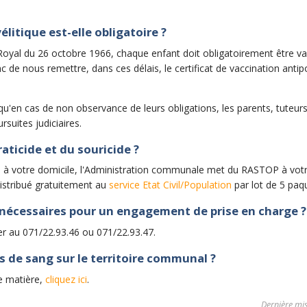
litique est-elle obligatoire ?
té Royal du 26 octobre 1966, chaque enfant doit obligatoirement être v
de nous remettre, dans ces délais, le certificat de vaccination antipo
'en cas de non observance de leurs obligations, les parents, tuteur
suites judiciaires.
aticide et du souricide ?
rs à votre domicile, l'Administration communale met du RASTOP à vot
 distribué gratuitement au
service Etat Civil/Population
par lot de 5 paq
nécessaires pour un engagement de prise en charge ?
ger au 071/22.93.46 ou 071/22.93.47.
s de sang sur le territoire communal ?
e matière,
cliquez ici
.
Dernière mis