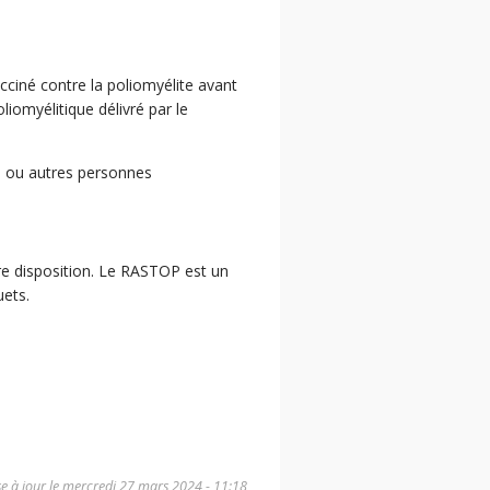
acciné contre la poliomyélite avant
liomyélitique délivré par le
s ou autres personnes
re disposition. Le RASTOP est un
uets.
e à jour le
mercredi 27 mars 2024 - 11:18