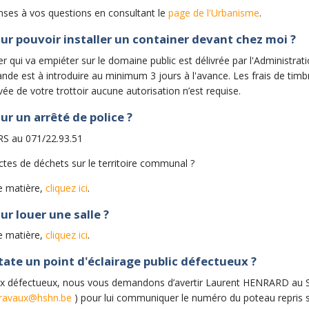
nses à vos questions en consultant le
page de l'Urbanisme
.
our pouvoir installer un container devant chez moi ?
er qui va empiéter sur le domaine public est délivrée par l'Administr
 est à introduire au minimum 3 jours à l'avance. Les frais de timbres
ivée de votre trottoir aucune autorisation n’est requise.
ur un arrêté de police ?
RS au 071/22.93.51
ectes de déchets sur le territoire communal ?
e matière,
cliquez ici
.
ur louer une salle ?
e matière,
cliquez ici
.
state un point d'éclairage public défectueux ?
ux défectueux, nous vous demandons d’avertir Laurent HENRARD au S
.travaux@hshn.be
) pour lui communiquer le numéro du poteau repris s