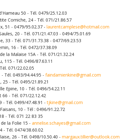
d'Hameau 50 - Tél. 0479/25.12.03
tite Corniche, 24 - Tél. 071/21.86.57
x, 51 - 0479/95.02.37 -
laurentcamplese@hotmail.com
aules, 20 - Tél. 071/21.47.03 - 0494/75.01.69
he, 33 - Tél. 071/31.73.38 - 0477/69.23.53
in, 16 - Tél. 0472/37.38.09
e la Malaise 15A - Tél. 071/21.32.24
, 115 - Tél. 0496/87.63.11
Tél. 071/22.02.05
- Tél. 0493/94.44.95 -
faindamienkine@gmail.com
 25 - Tél. 0495/21.89.21
le Epine, 10 - Tél. 0496/54.22.11
66 - Tél. 071/22.12.42
 - Tél. 0499/47.48.91 -
tjkine@gmail.com
 Faisans, 10 - Tél : 0496/91.22.72
18 - Tél. 071 22 83 35
de la Folie 15 -
annelise.schayes@gmail.com
4 - Tél. 0474/38.60.02
aise, 26 - Tél. 0498/10.50.40 -
margaux.tillier@outlook.com