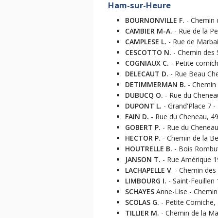
Ham-sur-Heure
BOURNONVILLE F.
- Chemin 
CAMBIER M-A.
- Rue de la Pe
CAMPLESE L.
- Rue de Marbai
CESCOTTO N.
- Chemin des S
COGNIAUX C.
- Petite cornic
DELECAUT D.
- Rue Beau Chem
DETIMMERMAN B.
- Chemin d
DUBUCQ O.
- Rue du Cheneau
DUPONT L.
- Grand'Place 7 - 
FAIN D.
- Rue du Cheneau, 49 
GOBERT P.
- Rue du Cheneau,
HECTOR P.
- Chemin de la Bel
HOUTRELLE B.
- Bois Rombut 
JANSON T.
- Rue Amérique 19
LACHAPELLE V
. - Chemin des
LIMBOURG I.
- Saint-Feuillen 
SCHAYES
Anne-Lise - Chemin 
SCOLAS G.
- Petite Corniche, 
TILLIER M.
- Chemin de la Mal