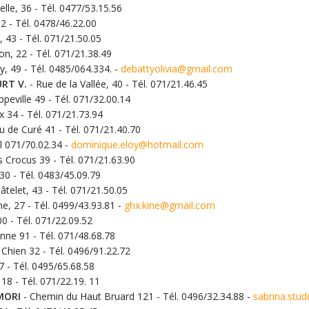
lle, 36 - Tél. 0477/53.15.56
2 - Tél. 0478/46.22.00
 43 - Tél. 071/21.50.05
, 22 - Tél. 071/21.38.49
, 49 - Tél. 0485/064.334. -
debattyolivia@gmail.com
RT V.
- Rue de la Vallée, 40 - Tél. 071/21.46.45
ppeville 49 - Tél. 071/32.00.14
 34 - Tél. 071/21.73.94
 de Curé 41 - Tél. 071/21.40.70
l 071/70.02.34 -
dominique.eloy@hotmail.com
 Crocus 39 - Tél. 071/21.63.90
30 - Tél. 0483/45.09.79
telet, 43 - Tél. 071/21.50.05
ne, 27 - Tél. 0499/43.93.81 -
ghx.kine@gmail.com
0 - Tél. 071/22.09.52
nne 91 - Tél. 071/48.68.78
Chien 32 - Tél. 0496/91.22.72
7 - Tél. 0495/65.68.58
18 - Tél. 071/22.19. 11
 MORI
- Chemin du Haut Bruard 121 - Tél. 0496/32.34.88 -
sabrina.stu