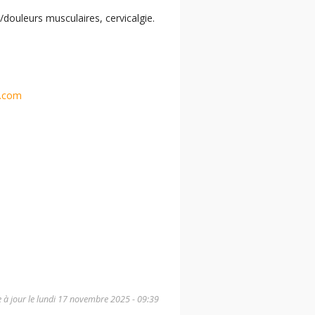
e/douleurs musculaires, cervicalgie.
l.com
 à jour le
lundi 17 novembre 2025 - 09:39