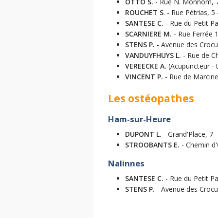
OTTO S.
- Rue N. Monnom, 74
ROUCHET S
. - Rue Pétrias, 5
SANTESE C.
- Rue du Petit P
SCARNIERE M.
- Rue Ferrée 1
STENS P.
- Avenue des Crocus
VANDUYFHUYS L.
- Rue de Ch
VEREECKE A.
(Acupuncteur - t
VINCENT P.
- Rue de Marcinel
Les ostéopathes
Ham-sur-Heure
DUPONT L.
- Grand'Place, 7 -
STROOBANTS E.
- Chemin d'
Nalinnes
SANTESE C.
- Rue du Petit P
STENS P.
- Avenue des Crocus