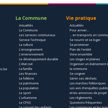
La Commune
Vie pratique
Actualités
Actualités
La Commune
Pour arriver...
Les services communaux
... en transports en comm
Service Technique
Se nourrir et se loger
La culture
Se promener
L'enseignement
Plan de l'entité
L'environnement
Vivre ensemble
Le développement durable
Les stages et plaines
L'état civil
Organiser un évènement 
La famille
la commune
es.be
Les finances
Se soigner
Le folklore
Gérer ses déchets
Le patrimoine
Les marches folkloriques
La population
Les avis d'enquêtes publi
Le sport
et les annonces de projet
L'urbanisme
Les règlements
Le CPAS
Questions fréquentes
Le conseil des enfants
Les commerces et les mar