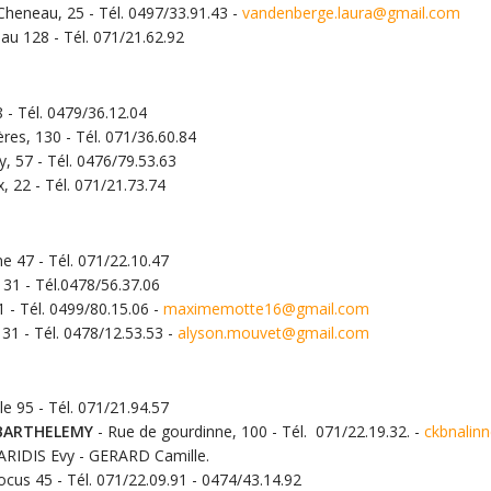
Cheneau, 25 - Tél. 0497/33.91.43 -
vandenberge.laura@gmail.com
u 128 - Tél. 071/21.62.92
 - Tél. 0479/36.12.04
res, 130 - Tél. 071/36.60.84
y, 57 - Tél. 0476/79.53.63
 22 - Tél. 071/21.73.74
 47 - Tél. 071/22.10.47
 31 - Tél.0478/56.37.06
 - Tél. 0499/80.15.06 -
maximemotte16@gmail.com
31 - Tél. 0478/12.53.53 -
alyson.mouvet@gmail.com
e 95 - Tél. 071/21.94.57
e BARTHELEMY
- Rue de gourdinne, 100 - Tél. 071/22.19.32. -
ckbnalin
ARIDIS Evy - GERARD Camille.
cus 45 - Tél. 071/22.09.91 - 0474/43.14.92