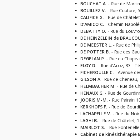
BOUCHAT A.
- Rue de Marcine
BOUILLEZ V.
- Rue Couture, 5
CALIFICE G.
- Rue de Châtelet,
D’AMICO C.
- Chemin Napoléon
DEBATTY O.
- Rue du Louvroy
DE HEINZELEIN de BRAUCOU
DE MEESTER L.
- Rue de Phili
DE POTTER B.
- Rue des Gaux
DEGELAN P.
- Rue du Chapeau
ELOY D.
- Rue d'Acoz, 33 - Té
FICHEROULLE C.
- Avenue des
GILSON A
.- Rue de Cheneau, 
HELMBACHER M.
- Rue de Châ
HENAUX G
. - Rue de Gourdin
JOORIS M-M.
- Rue Pairain 10
KERKHOFS F.
- Rue de Gourdi
LACHAPELLE V.
- Rue du Noir 
LAGHI B.
- Rue de Châtelet, 1
MAIRLOT S.
- Rue Fontenelle 
Cabinet de kinésithérapie