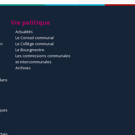
Vie politique
Actualités
Le Conseil communal
un
Le Collège communal
Le Bourgmestre
Les commissions communales
et intercommunales
Archives
dans
ques
chés