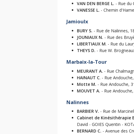
VAN DEN BERGE L.
- Rue du 
VANESSE L.
- Chemin d'Hamea
Jamioulx
BURY S.
- Rue de Nalinnes, 18
JOUNIAUX N.
- Rue des Bruyè
LIBERTIAUX M
. - Rue du Laur
THEYS D.
- Rue W. Brogneaux,
Marbaix-la-Tour
MEURANT A.
- Rue Chalmagne
HAINAUT C
. - Rue Andouche,
Motte M.
- Rue Andouche, 31
MOUVET A.
- Rue Andouche, 
Nalinnes
BARBIER V.
- Rue de Marcinell
Cabinet de Kinésithérapi
David - GOIES Quentin - KOT
BERNARD C.
- Avenue des Cro