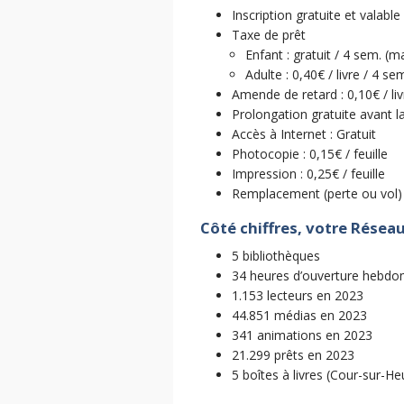
Inscription gratuite et valabl
Taxe de prêt
Enfant : gratuit / 4 sem. (ma
Adulte : 0,40€ / livre / 4 se
Amende de retard : 0,10€ / li
Prolongation gratuite avant l
Accès à Internet : Gratuit
Photocopie : 0,15€ / feuille
Impression : 0,25€ / feuille
Remplacement (perte ou vol) 
Côté chiffres, votre Résea
5 bibliothèques
34 heures d’ouverture hebdo
1.153 lecteurs en 2023
44.851 médias en 2023
341 animations en 2023
21.299 prêts en 2023
5 boîtes à livres (Cour-sur-H