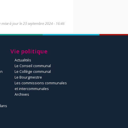
 mise à jour le
23 septembre 2024 - 16:46
Vie politique
Actualités
Le Conseil communal
un
Le Collège communal
Le Bourgmestre
Les commissions communales
et intercommunales
Archives
dans