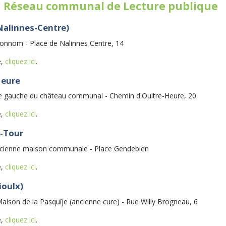
u Réseau communal de Lecture publique
(Nalinnes-Centre)
Monnom - Place de Nalinnes Centre, 14
e,
cliquez ici
.
Heure
aile gauche du château communal - Chemin d'Oultre-Heure, 20
e,
cliquez ici
.
a-Tour
'ancienne maison communale - Place Gendebien
e,
cliquez ici
.
ioulx)
Maison de la Pasquîje (ancienne cure) - Rue Willy Brogneau, 6
e,
cliquez ici
.