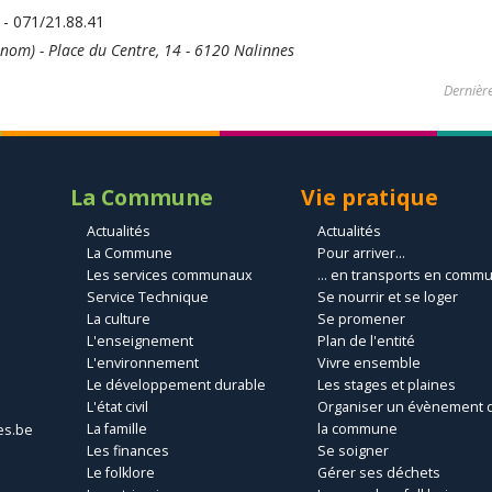
- 071/21.88.41
nom) - Place du Centre, 14 - 6120 Nalinnes
Dernière
La Commune
Vie pratique
Actualités
Actualités
La Commune
Pour arriver...
Les services communaux
... en transports en comm
Service Technique
Se nourrir et se loger
La culture
Se promener
L'enseignement
Plan de l'entité
L'environnement
Vivre ensemble
Le développement durable
Les stages et plaines
L'état civil
Organiser un évènement 
La famille
la commune
es.be
Les finances
Se soigner
Le folklore
Gérer ses déchets