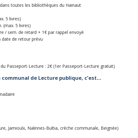
e dans toutes les bibliothèques du Hainaut
x. 5 livres)
m. (max. 5 livres)
vre / sem. de retard + 1€ par rappel envoyé
a date de retour prévu
du Passeport-Lecture : 2€ (1er Passeport-Lecture gratuit)
u communal de Lecture publique, c’est…
madaire
eure, Jamioulx, Nalinnes-Bultia, crèche communale, Beignée)