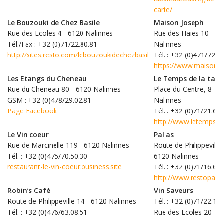
carte/
Le Bouzouki de Chez Basile
Maison Joseph
Rue des Ecoles 4 - 6120 Nalinnes
Rue des Haies 10 - 
Tél./Fax : +32 (0)71/22.80.81
Nalinnes
http://sites.resto.com/lebouzoukidechezbasil
Tél. : +32 (0)471/72.
https://www.maisonj
Les Etangs du Cheneau
Le Temps de la tab
Rue du Cheneau 80 - 6120 Nalinnes
Place du Centre, 8 -
GSM : +32 (0)478/29.02.81
Nalinnes
Page Facebook
Tél. : +32 (0)71/21.6
http://www.letempsd
Le Vin coeur
Pallas
Rue de Marcinelle 119 - 6120 Nalinnes
Route de Philippevill
Tél. : +32 (0)475/70.50.30
6120 Nalinnes
restaurant-le-vin-coeur.business.site
Tél. : +32 (0)71/16.6
http://www.restopall
Robin’s Café
Vin Saveurs
Route de Philippeville 14 - 6120 Nalinnes
Tél. : +32 (0)71/22.1
Tél. : +32 (0)476/63.08.51
Rue des Ecoles 20 -