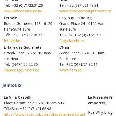
Tél.: +32 (0)71/22.01.20
Tél.: +32 (0)71/21.48.21
www.aromesarome.be
www.resto.com/auptitmoment
Fetavie
I n'y a qu'in Bourg
Rue de Gomerée, 198 - 6120
Grand-Place 24 - 6120 Ham-
Ham-Sur-Heure
sur-Heure
Tél: +32 (0)71/22.16.33
Tél./Fax: +32 (0)71/21.53.88
fetavie.be
Page facebook
L'Ham des Gourmets
L'Ham
Grand-Place 32 - 6120 Ham-
Grand Place, 1 - 6120 Ham-
sur-Heure
Sur-Heure
Tél.: (0)474 55 22 36
Tél: +32 (0)71/21.92.11
lhamdesgourmets.be
www.lham.be
Jamioulx
La Villa Castelli
La Pizza de Fr
Place Communale 6 - 6120 Jamioulx
emporter)
Tél./Fax : +32 (0)71/21.68.98
Rue Willy Brogne
https://www.facebook.com/villacastellirestaurant