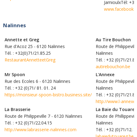
JamioulxTél: +32
www.facebook.c
Nalinnes
Annette et Greg
Au Tire Bouchon
Rue d'Acoz 25 - 6120 Nalinnes
Route de Philippevill
Tél. : +32(0)71/21.85.25
Nalinnes
RestaurantAnnetteetGreg
Tél. : +32 (0)71/21.8
autirebouchon.be
Mr Spoon
L'Annexe
Rue des Ecoles 6 - 6120 Nalinnes
Route de Philippevill
Tél. : +32 (0)71/ 81. 01. 24
Nalinnes
https://monsieur-spoon-bistro.business.site/
Tél. : +32 (0)71/21.8
http://www.l-annexe
La Brasserie
La Baie du Touare
Route de Philippeville 7 - 6120 Nalinnes
Route de Phillippevil
Tél. : +32 (0)71/22.04.15
Nalinnes
http://www.labrasserie-nalinnes.com
Tél. : +32 (0)71/12. 8
labaiedutouareg.be/