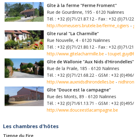
Gîte à la ferme "Ferme Froment"
Rue de Gourdinne, 195 - 6120 Nalinnes
Tél. : +32 (0)71/21.87.12 - Fax : +32 (0)71/22.
http://homeusers.brutele.be/ferme_ogiers
-
g
Gîte rural "La Charmille"
Rue Nouvelle, 4 - 6120 Nalinnes
Tél. : +32 (0)71/21.80.12 - Fax : +32 (0)71/21.
http://www.gitelacharmille.be
-
toupet.guy@h
Gîte de Wallonie "Aux Nids d'Hirondelles"
Rue de la Praile, 185 - 6120 Nalinnes
Tél. : +32 (0)71/21.68.22 - GSM : +32 (0)496/2
http://www.auxnidsdhirondelles.be
-
nidhirond
Gîte "Douce est la campagne"
Rue des Monts, 89 - 6120 Nalinnes
Tél. : +32 (0)71/61.13.71 - GSM : +32 (0)495/3
http://www.douceestlacampagne.be
Les chambres d'hôtes
Tienne du Fire