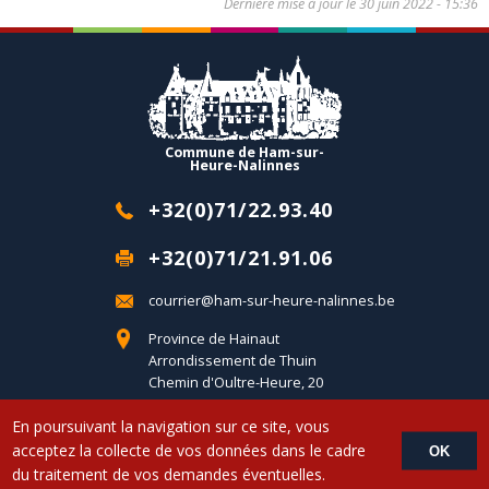
Dernière mise à jour le
30 juin 2022 - 15:36
Commune de Ham-sur-
Heure-Nalinnes
+32(0)71/22.93.40
+32(0)71/21.91.06
courrier@ham-sur-heure-nalinnes.be
Province de Hainaut
Arrondissement de Thuin
Chemin d'Oultre-Heure, 20
B-6120 Ham-sur-Heure
En poursuivant la navigation sur ce site, vous
acceptez la collecte de vos données dans le cadre
OK
Copyright © 2017 Commune d'Ham-sur-Heure-Nalinnes - Developed by
du traitement de vos demandes éventuelles.
LemonCom