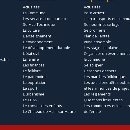
Actualités
Actualités
La Commune
Pour arriver...
Les services communaux
... en transports en comm
Service Technique
Se nourrir et se loger
La culture
Se promener
L'enseignement
Plan de l'entité
L'environnement
Vivre ensemble
Le développement durable
Les stages et plaines
L'état civil
Organiser un évènement 
La famille
la commune
es.be
Les finances
Se soigner
Le folklore
Gérer ses déchets
Le patrimoine
Les marches folkloriques
La population
Les avis d'enquêtes publi
Le sport
et les annonces de projet
L'urbanisme
Les règlements
Le CPAS
Questions fréquentes
Le conseil des enfants
Les commerces et les mar
Le Château de Ham-sur-Heure
de l’entité