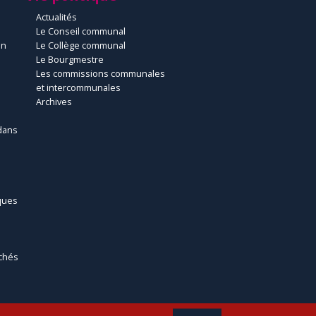
Actualités
Le Conseil communal
un
Le Collège communal
Le Bourgmestre
Les commissions communales
et intercommunales
Archives
dans
ques
chés