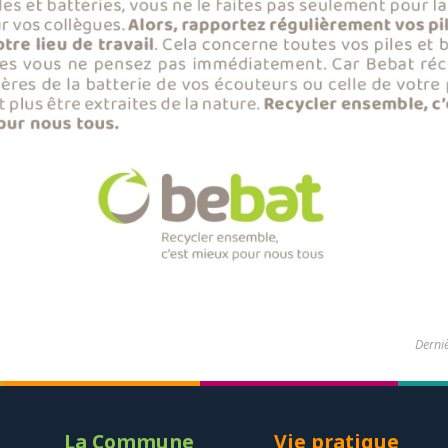
Derniè
La Commune
Vie pratique