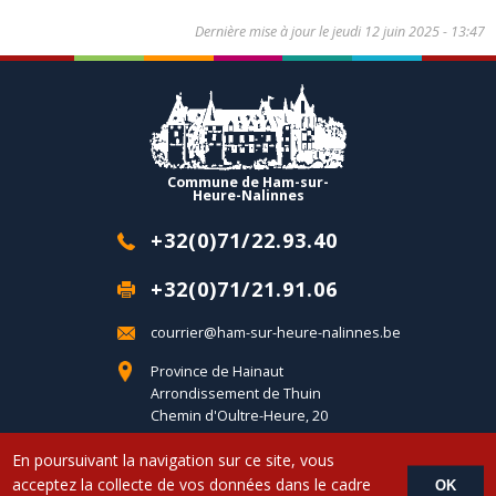
Dernière mise à jour le
jeudi 12 juin 2025 - 13:47
Commune de Ham-sur-
Heure-Nalinnes
+32(0)71/22.93.40
+32(0)71/21.91.06
courrier@ham-sur-heure-nalinnes.be
Province de Hainaut
Arrondissement de Thuin
Chemin d'Oultre-Heure, 20
B-6120 Ham-sur-Heure
En poursuivant la navigation sur ce site, vous
acceptez la collecte de vos données dans le cadre
OK
Copyright © 2017 Commune d'Ham-sur-Heure-Nalinnes - Developed by