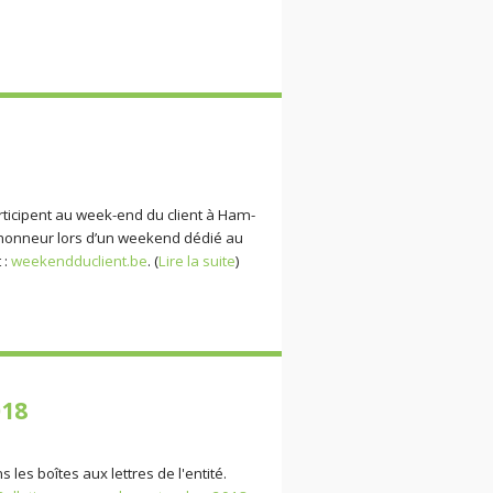
ticipent au week-end du client à Ham-
 l’honneur lors d’un weekend dédié au
 :
weekendduclient.be
. (
Lire la suite
)
018
es boîtes aux lettres de l'entité.