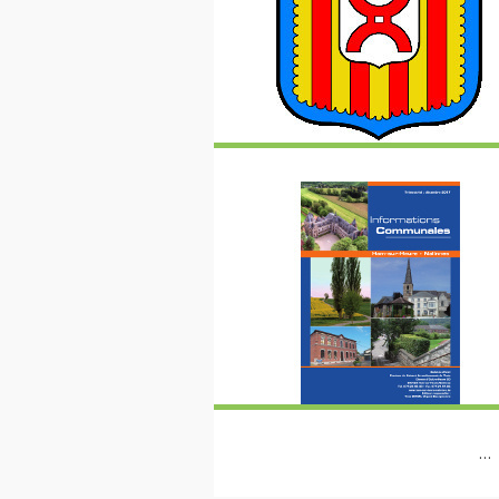
Pages
…