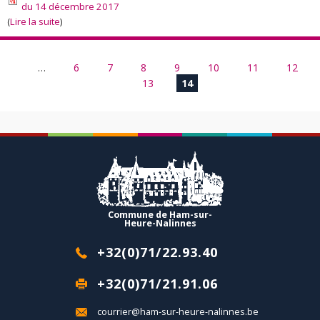
du 14 décembre 2017
(
Lire la suite
)
Pages
…
6
7
8
9
10
11
12
13
14
Commune de Ham-sur-
Heure-Nalinnes
+32(0)71/22.93.40
+32(0)71/21.91.06
courrier@ham-sur-heure-nalinnes.be