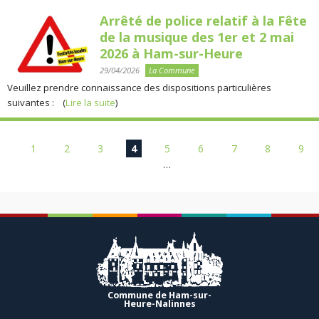
Arrêté de police relatif à la Fête
de la musique des 1er et 2 mai
2026 à Ham-sur-Heure
29/04/2026
La Commune
Veuillez prendre connaissance des dispositions particulières
suivantes : (
Lire la suite
)
Pages
1
2
3
4
5
6
7
8
9
…
Commune de Ham-sur-
Heure-Nalinnes