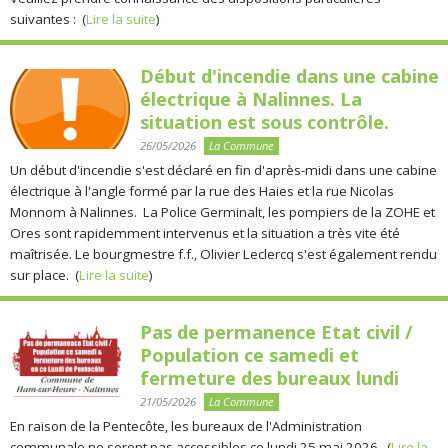
suivantes : (
Lire la suite
)
Début d'incendie dans une cabine
électrique à Nalinnes. La
situation est sous contrôle.
26/05/2026
La Commune
Un début d'incendie s'est déclaré en fin d'après-midi dans une cabine
électrique à l'angle formé par la rue des Haies et la rue Nicolas
Monnom à Nalinnes. La Police Germinalt, les pompiers de la ZOHE et
Ores sont rapidemment intervenus et la situation a très vite été
maîtrisée. Le bourgmestre f.f., Olivier Leclercq s'est également rendu
sur place. (
Lire la suite
)
Pas de permanence Etat civil /
Population ce samedi et
fermeture des bureaux lundi
21/05/2026
La Commune
En raison de la Pentecôte, les bureaux de l'Administration
communale ne seront pas accessibles ce lundi 25 mai 2026. (
Lire la